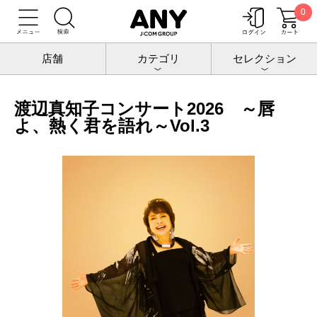
0
トップ
チケットポート
公演
渡辺真知子
渡辺真知子コンサート2026 ～唇よ、熱く君を語れ～Vol.3
店舗
カテゴリ
セレクション
渡辺真知子コンサート2026 ～唇
よ、熱く君を語れ～Vol.3