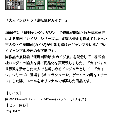
『大人ドンジャラ「逆転闘牌カイジ」』
1996年に「週刊ヤングマガジン」で連載が開始された福本伸行
による漫画『カイジ』シリーズは、多額の借金を抱えてしまった
主人公・伊藤開司(カイジ)が生死を賭けたギャンブルに挑んでい
くギャンブル漫画の金字塔です。​
同作品の展覧会『逆境回顧録 大カイジ展』を記念して、株式会
社バンダイの協力を得て商品化を実現致しました。『カイジ』の
世界観を活かした大人でも楽しめるドンジャラとして、『カイ
ジ』シリーズに登場するキャラクターや、ゲームの内容をモチー
フにした牌、ルールをオリジナルで考案した商品です。
【サイズ】
約W298mm×H170mm×D42mm(パッケージサイズ)
【セット内容】
パイ:84コ