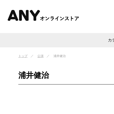
カ
トップ
公演
浦井健治
浦井健治