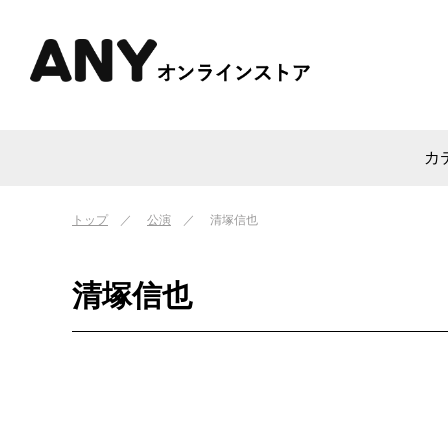
カ
トップ
公演
清塚信也
清塚信也