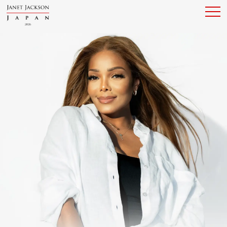
TOP
NEWS
GOODS
TICKETS
BIOGRAPHY
ENGLISH
Dance with Janet