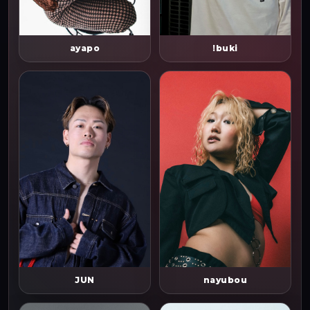
ayapo
!buki
JUN
nayubou